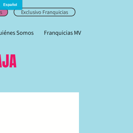
Mujer Viaja
s
Exclusivo Franquicias
uiénes Somos
Franquicias MV
AJA