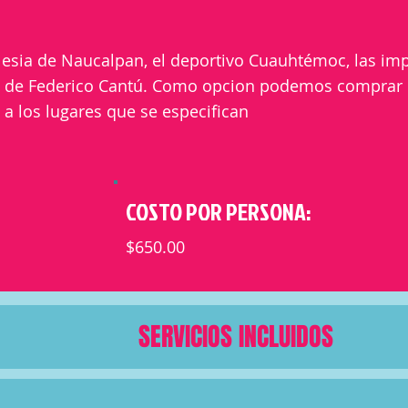
lesia de Naucalpan, el deportivo Cuauhtémoc, las im
al de Federico Cantú. Como opcion podemos comprar r
s a los lugares que se especifican
COSTO POR PERSONA:
$650.00
SERVICIOS INCLUIDOS