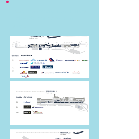
https://www.aicm.com.mx/v
uelos/de-donde-sale-mi-
vuelo