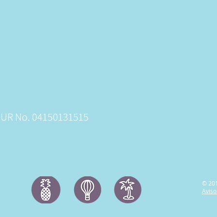
TUR No. 04150131515
© 20
Aviso