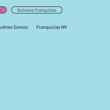
Mujer Viaja
s
Exclusivo Franquicias
uiénes Somos
Franquicias MV