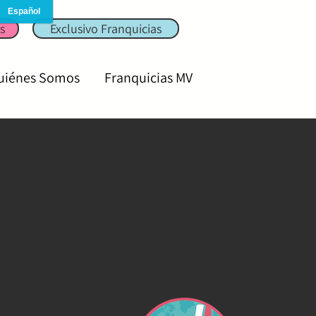
Mujer Viaja
s
Exclusivo Franquicias
uiénes Somos
Franquicias MV