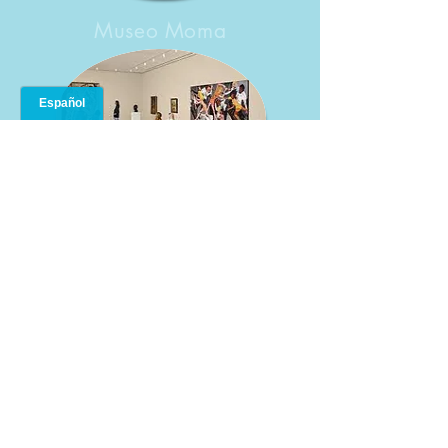
Museo Moma
Empire State, Liberty Statue
Restaurante Carbone