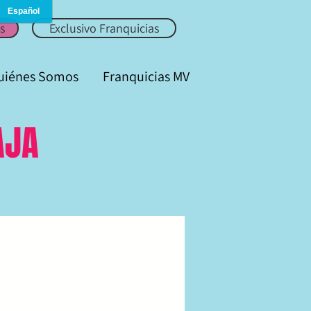
Mujer Viaja
s
Exclusivo Franquicias
uiénes Somos
Franquicias MV
AJA