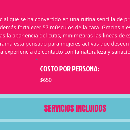
acial que se ha convertido en una rutina sencilla de pr
demás fortalecer 57 músculos de la cara. Gracias a est
s la apariencia del cutis, minimizaras las lineas de 
grama esta pensado para mujeres activas que deseen li
a experiencia de contacto con la naturaleza y sanaci
COSTO POR PERSONA:
$650
SERVICIOS INCLUIDOS