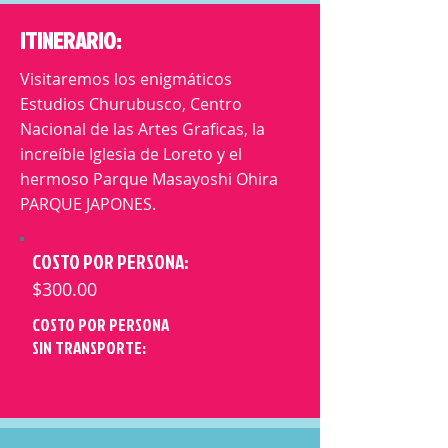
ITINERARIO:
Visitaremos los enigmáticos
Estudios Churubusco, Centro
Nacional de las Artes Graficas, la
increíble Iglesia de Loreto y el
hermoso Parque Masayoshi Ohira
PARQUE JAPONES.
COSTO POR PERSONA:
$300.00
COSTO POR PERSONA
SIN TRANSPORTE: