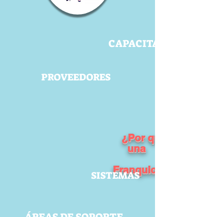
CAPACITACIÓN
PROVEEDORES
¿Por qué
una
Franquicia?
SISTEMAS