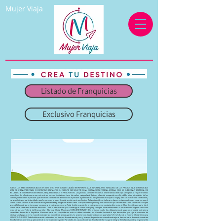
Mujer Viaja
Listado de Franquicias
Exclusivo Franquicias
TODOS LOS PRECIOS PUBLICADOS EN ESTE SITIO WEB SON DE CARÁCTER REFERENCIAL E INFORMATIVO. NINGUNO DE LOS PRECIOS QUE SE PUBLICAN
SON DE CARACTER FINAL O DEFINITIVO EN TANTO EL CLIENTE NO SOLICITE UNA COTIZACION FORMAL MISMA QUE SE ELABORA Y ENTREGA DE
ACUERDO A SUS PROPIOS INTERESES, REQUERIMIENTOS Y PRESUPUESTO. Los precios son referenciales e informativos dado que se sujetan a requerimientos
específicos del cliente como son entre otros, sin ser limitativos: clase de vuelos; categoría de hoteles; clase de ocupación sencilla, doble triple, etc edades de los
clientes; condiciones especiales que ameriten contratación de servicios especiales o particulares; temporalidad en la que se viaja y otro sin número de condiciones,
características y particularidades que le son muy propias de cada uno de nuestros clientes. Toda cotización se elabora en base a estas condiciones y una vez que el
cliente cuenta con ella es de nuestra la responsabilidad y obligación de dar cabal cumplimiento al precio y a los servicios que se contratan. Toda cotización se sujeta
a su debido contrato, mismo que se anexa a la cotización misma. Toda la información de la cotización en su conjunto determina la libre decisión por parte de el
cliente para cotntratar en dichos términos. Toda la información que se entrega al cliente cumple y se sujeta invariablemente a la normatividad vigente como son
entre otras Ley Federal del Consumidor, Norma Oficial Mexicana NOM-010-TUR-2001 Del mismo modo, las obligaciones de pago en moneda extranjera
contraídas dentro de la República Mexicana para ser cumplidas en esta se deben solventar en Moneda Nacional al tipo de cambio que rija al momento de
efectuarse el pago, o en la moneda extranjera a elección de ambas partes, lo anterior con fundamento en los apartados 5.1.3 y 6.2.4 de la Norma Oficial Mexicana
NOM-010-TUR-2001. Toda la información referente a las formas de contratación, uso y manejo de precios en moneda extranjera, forman parte de nuestro contrato
de adhesión en términos y aplicación de la normatividad vigente. Para todos los casos el contrato de adhesión forma parte integral de toda cotización y en general de